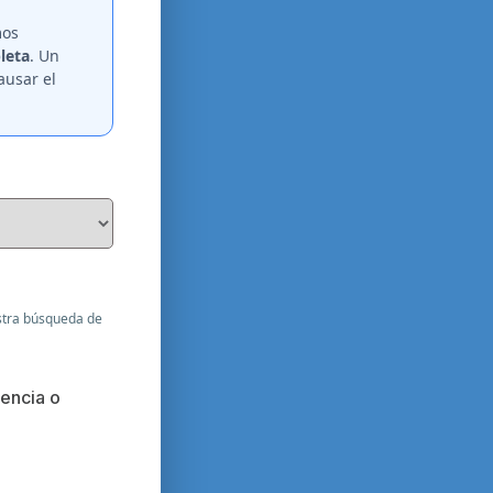
mos
leta
. Un
ausar el
stra búsqueda de
cencia o