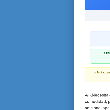
2 P
⚠️
Nota:
Las
🚗 ¿Necesita
comodidad, pr
adicional opc