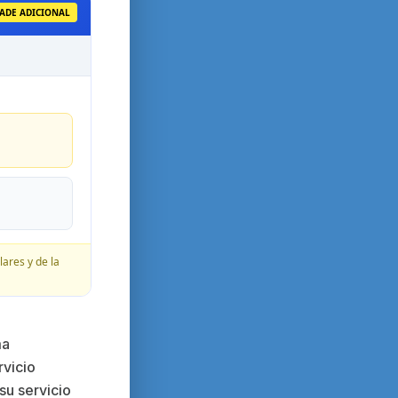
ADE ADICIONAL
lares y de la
ma
rvicio
su servicio