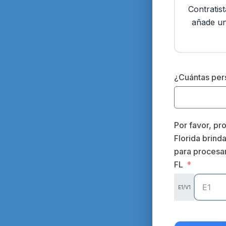
Contratis
añade un
¿Cuántas pers
Por favor, pr
Florida brind
para procesa
FL
E1/V1