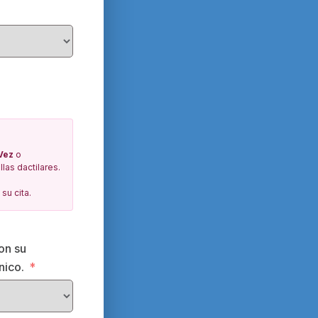
Vez
o
las dactilares.
su cita.
on su
nico.