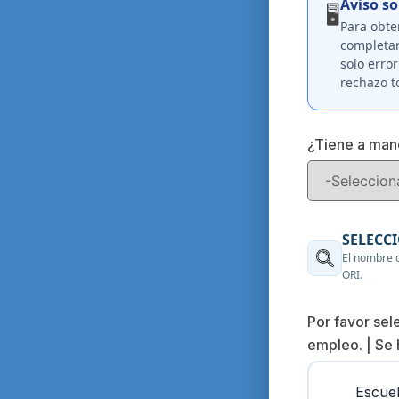
Aviso so
🖥️
Para obte
completar
solo erro
rechazo t
¿Tiene a man
SELECC
El nombre 
ORI.
Por favor sele
empleo. | Se 
Escue