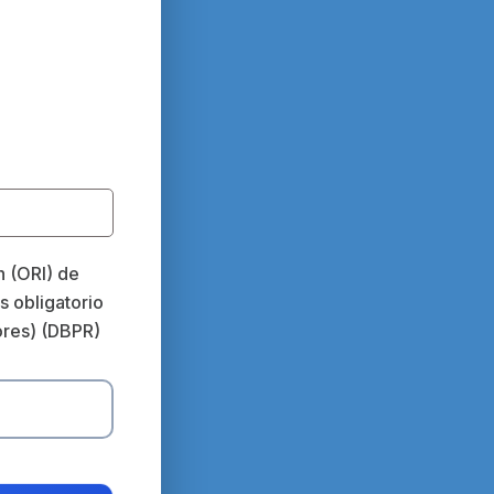
n (ORI) de
s obligatorio
ores) (DBPR)