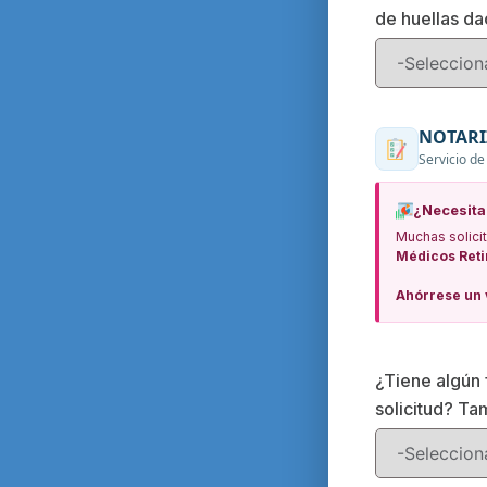
de huellas dac
NOTARI
Servicio de
¿Necesita
Muchas solici
Médicos Reti
Ahórrese un 
¿Tiene algún 
solicitud? Ta