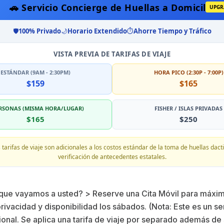
🚗 Servicio Concierge de Huellas a Domicilio
UPGR
🛡️
100% Privado
🌙
Horario Extendido
⏱️
Ahorre Tiempo y Tráfico
VISTA PREVIA DE TARIFAS DE VIAJE
ESTÁNDAR (9AM - 2:30PM)
HORA PICO (2:30P - 7:00P)
$159
$165
ERSONAS (MISMA HORA/LUGAR)
FISHER / ISLAS PRIVADAS
$165
$250
 tarifas de viaje son adicionales a los costos estándar de la toma de huellas dacti
verificación de antecedentes estatales.
 que vayamos a usted? > Reserve una Cita Móvil para máxi
ivacidad y disponibilidad los sábados. (Nota: Este es un se
ional. Se aplica una tarifa de viaje por separado además de 